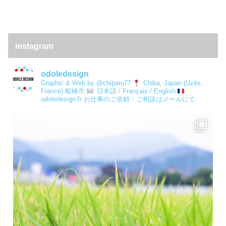
instagram
odoledesign
Graphic & Web by @chiparu77
Chiba, Japan (Uzès,
France) 船橋市
日本語 / Français / English
odoledesign.fr
お仕事のご依頼・ご相談はメールにて