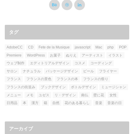
タグ
AdobeCC
CD
Fete de la Musique
javascript
Mac
php
POP
Premiere
WordPress
お菓子
ぬりえ
アーティスト
イラスト
ウェブ制作
エディトリアルデザイン
コスメ
コーディング
サロン
ナチュラル
パッケージデザイン
ビール
フライヤー
フランス
フランスの景色
フランスの本
フランスの祭り
フランスの街並み
ブックデザイン
ボトルデザイン
ミュージシャン
メニュー
メモ
ユゼス
リ・デザイン
南仏
壁に花
女性
日用品
本
漢方
箱
自然
花のある暮らし
音楽
音楽の日
アーカイブ