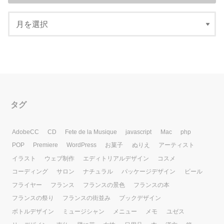
タグ
AdobeCC
CD
Fete de la Musique
javascript
Mac
php
POP
Premiere
WordPress
お菓子
ぬりえ
アーティスト
イラスト
ウェブ制作
エディトリアルデザイン
コスメ
コーディング
サロン
ナチュラル
パッケージデザイン
ビール
フライヤー
フランス
フランスの景色
フランスの本
フランスの祭り
フランスの街並み
ブックデザイン
ボトルデザイン
ミュージシャン
メニュー
メモ
ユゼス