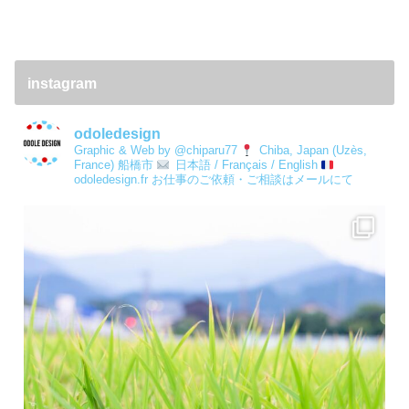
instagram
odoledesign
Graphic & Web by @chiparu77
Chiba, Japan (Uzès,
France) 船橋市
日本語 / Français / English
odoledesign.fr
お仕事のご依頼・ご相談はメールにて