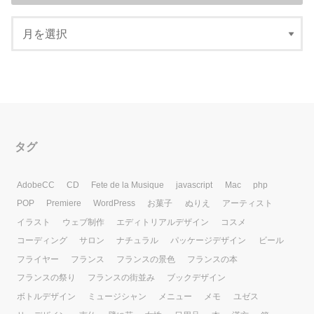
タグ
AdobeCC
CD
Fete de la Musique
javascript
Mac
php
POP
Premiere
WordPress
お菓子
ぬりえ
アーティスト
イラスト
ウェブ制作
エディトリアルデザイン
コスメ
コーディング
サロン
ナチュラル
パッケージデザイン
ビール
フライヤー
フランス
フランスの景色
フランスの本
フランスの祭り
フランスの街並み
ブックデザイン
ボトルデザイン
ミュージシャン
メニュー
メモ
ユゼス