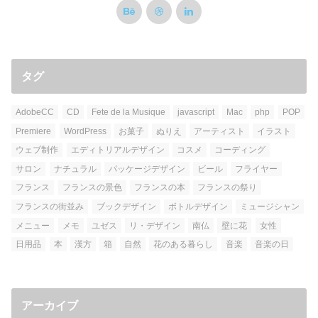
タグ
AdobeCC
CD
Fete de la Musique
javascript
Mac
php
POP
Premiere
WordPress
お菓子
ぬりえ
アーティスト
イラスト
ウェブ制作
エディトリアルデザイン
コスメ
コーディング
サロン
ナチュラル
パッケージデザイン
ビール
フライヤー
フランス
フランスの景色
フランスの本
フランスの祭り
フランスの街並み
ブックデザイン
ボトルデザイン
ミュージシャン
メニュー
メモ
ユゼス
リ・デザイン
南仏
壁に花
女性
日用品
本
漢方
箱
自然
花のある暮らし
音楽
音楽の日
アーカイブ