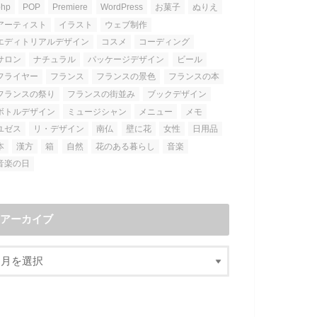
php
POP
Premiere
WordPress
お菓子
ぬりえ
アーティスト
イラスト
ウェブ制作
エディトリアルデザイン
コスメ
コーディング
サロン
ナチュラル
パッケージデザイン
ビール
フライヤー
フランス
フランスの景色
フランスの本
フランスの祭り
フランスの街並み
ブックデザイン
ボトルデザイン
ミュージシャン
メニュー
メモ
ユゼス
リ・デザイン
南仏
壁に花
女性
日用品
本
漢方
箱
自然
花のある暮らし
音楽
音楽の日
アーカイブ