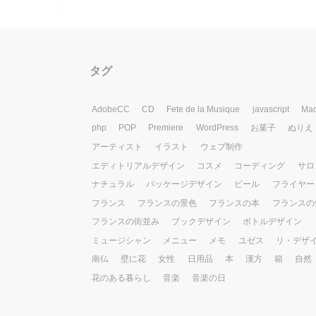
タグ
AdobeCC
CD
Fete de la Musique
javascript
Ma
php
POP
Premiere
WordPress
お菓子
ぬりえ
アーティスト
イラスト
ウェブ制作
エディトリアルデザイン
コスメ
コーディング
サロ
ナチュラル
パッケージデザイン
ビール
フライヤー
フランス
フランスの景色
フランスの本
フランスの
フランスの街並み
ブックデザイン
ボトルデザイン
ミュージシャン
メニュー
メモ
ユゼス
リ・デザ
南仏
壁に花
女性
日用品
本
漢方
箱
自然
花のある暮らし
音楽
音楽の日