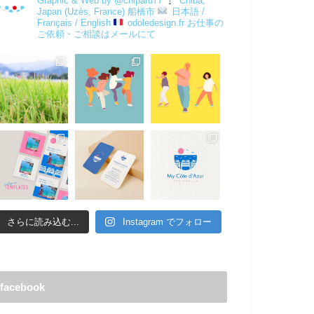
Graphic & Web by @chiparu77
Chiba,
Japan (Uzès, France) 船橋市
日本語 /
Français / English
odoledesign.fr
お仕事の
ご依頼・ご相談はメールにて
さらに読み込む...
Instagram でフォロー
facebook