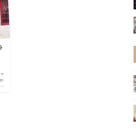
ラ
数ヶ
や
新す
れ