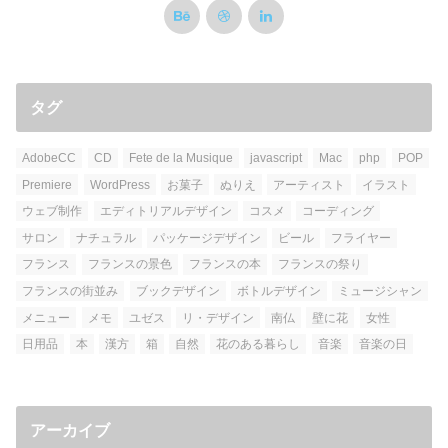
タグ
AdobeCC
CD
Fete de la Musique
javascript
Mac
php
POP
Premiere
WordPress
お菓子
ぬりえ
アーティスト
イラスト
ウェブ制作
エディトリアルデザイン
コスメ
コーディング
サロン
ナチュラル
パッケージデザイン
ビール
フライヤー
フランス
フランスの景色
フランスの本
フランスの祭り
フランスの街並み
ブックデザイン
ボトルデザイン
ミュージシャン
メニュー
メモ
ユゼス
リ・デザイン
南仏
壁に花
女性
日用品
本
漢方
箱
自然
花のある暮らし
音楽
音楽の日
アーカイブ