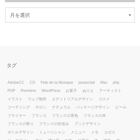
タグ
AdobeCC
CD
Fete de la Musique
javascript
Mac
php
POP
Premiere
WordPress
お菓子
ぬりえ
アーティスト
イラスト
ウェブ制作
エディトリアルデザイン
コスメ
コーディング
サロン
ナチュラル
パッケージデザイン
ビール
フライヤー
フランス
フランスの景色
フランスの本
フランスの祭り
フランスの街並み
ブックデザイン
ボトルデザイン
ミュージシャン
メニュー
メモ
ユゼス