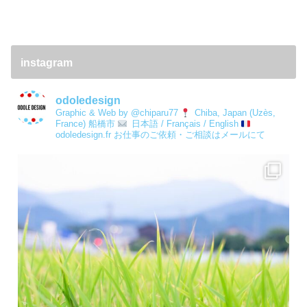
instagram
odoledesign
Graphic & Web by @chiparu77
Chiba, Japan (Uzès,
France) 船橋市
日本語 / Français / English
odoledesign.fr
お仕事のご依頼・ご相談はメールにて