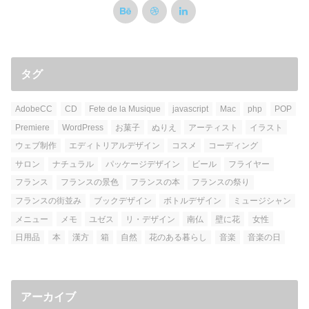
タグ
AdobeCC
CD
Fete de la Musique
javascript
Mac
php
POP
Premiere
WordPress
お菓子
ぬりえ
アーティスト
イラスト
ウェブ制作
エディトリアルデザイン
コスメ
コーディング
サロン
ナチュラル
パッケージデザイン
ビール
フライヤー
フランス
フランスの景色
フランスの本
フランスの祭り
フランスの街並み
ブックデザイン
ボトルデザイン
ミュージシャン
メニュー
メモ
ユゼス
リ・デザイン
南仏
壁に花
女性
日用品
本
漢方
箱
自然
花のある暮らし
音楽
音楽の日
アーカイブ