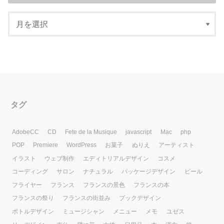
タグ
AdobeCC
CD
Fete de la Musique
javascript
Mac
php
POP
Premiere
WordPress
お菓子
ぬりえ
アーティスト
イラスト
ウェブ制作
エディトリアルデザイン
コスメ
コーディング
サロン
ナチュラル
パッケージデザイン
ビール
フライヤー
フランス
フランスの景色
フランスの本
フランスの祭り
フランスの街並み
ブックデザイン
ボトルデザイン
ミュージシャン
メニュー
メモ
ユゼス