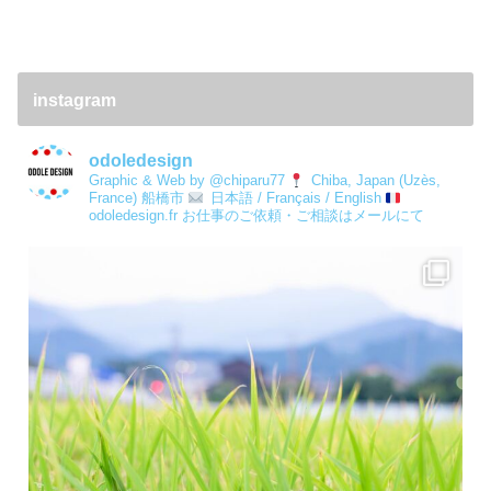
instagram
odoledesign
Graphic & Web by @chiparu77
Chiba, Japan (Uzès,
France) 船橋市
日本語 / Français / English
odoledesign.fr
お仕事のご依頼・ご相談はメールにて