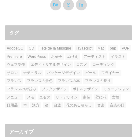
タグ
AdobeCC
CD
Fete de la Musique
javascript
Mac
php
POP
Premiere
WordPress
お菓子
ぬりえ
アーティスト
イラスト
ウェブ制作
エディトリアルデザイン
コスメ
コーディング
サロン
ナチュラル
パッケージデザイン
ビール
フライヤー
フランス
フランスの景色
フランスの本
フランスの祭り
フランスの街並み
ブックデザイン
ボトルデザイン
ミュージシャン
メニュー
メモ
ユゼス
リ・デザイン
南仏
壁に花
女性
日用品
本
漢方
箱
自然
花のある暮らし
音楽
音楽の日
アーカイブ