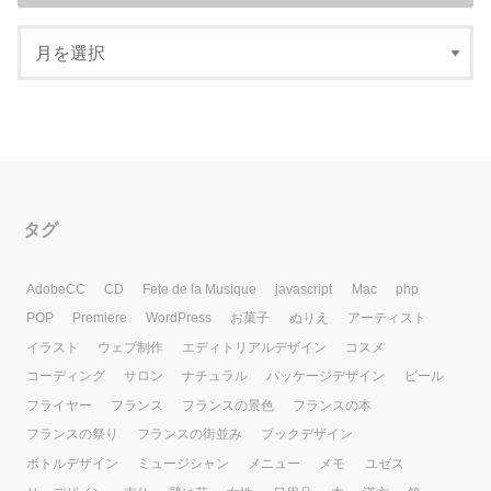
タグ
AdobeCC
CD
Fete de la Musique
javascript
Mac
php
POP
Premiere
WordPress
お菓子
ぬりえ
アーティスト
イラスト
ウェブ制作
エディトリアルデザイン
コスメ
コーディング
サロン
ナチュラル
パッケージデザイン
ビール
フライヤー
フランス
フランスの景色
フランスの本
フランスの祭り
フランスの街並み
ブックデザイン
ボトルデザイン
ミュージシャン
メニュー
メモ
ユゼス