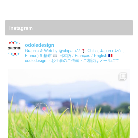
instagram
odoledesign
Graphic & Web by @chiparu77
Chiba, Japan (Uzès,
France) 船橋市
日本語 / Français / English
odoledesign.fr
お仕事のご依頼・ご相談はメールにて