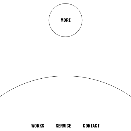
MORE
WORKS
SERVICE
CONTACT